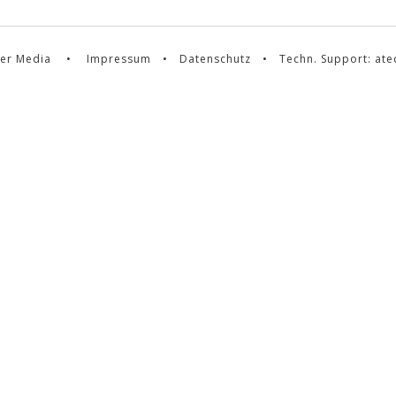
er Media
•
Impressum
•
Datenschutz
• Techn. Support:
ate