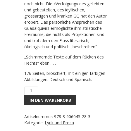
noch nicht. Die «Verfolgung» des geliebten
und gebeutelten, des idyllischen,
grossartigen und kranken GQ hat den Autor
erobert. Das persönliche Ansprechen des
Guadalquivirs ermöglichte ihm stilistische
Freiräume, die nichts als Projektionen sind
und trotzdem den Fluss literarisch,
ökologisch und politisch „beschreiben“.
„Schimmernde Texte auf dem Rücken des
Hechts“ eben … .
176 Seiten, broschiert, mit einigen farbigen
Abbildungen. Deutsch und Spanisch.
Ein
schimmernder
IN DEN WARENKORB
Text
auf
dem
Artikelnummer:
978-3-906045-28-3
Rücken
Kategorie:
Lyrik und Prosa
des