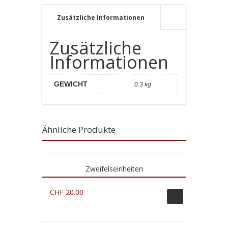
Hechts
Menge
Zusätzliche Informationen
Zusätzliche
Informationen
GEWICHT
0.3 kg
Ähnliche Produkte
Zweifelseinheiten
CHF
20.00