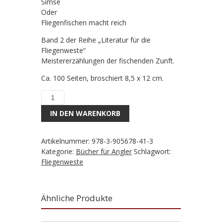
Simse
Oder
Fliegenfischen macht reich
Band 2 der Reihe „Literatur für die
Fliegenweste“
Meistererzählungen der fischenden Zunft.
Ca. 100 Seiten, broschiert 8,5 x 12 cm.
Das
Angelwunder
IN DEN WARENKORB
von
Buchstadt
an
Artikelnummer:
978-3-905678-41-3
der
Kategorie:
Bücher für Angler
Schlagwort:
Simse
Fliegenweste
Menge
Ähnliche Produkte